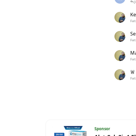
J
Ke
Fa
Se
Fa
Ma
Fa
🚨
Fa
Sponsor