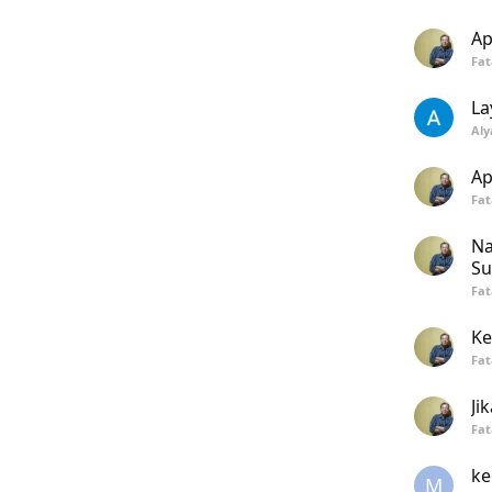
Ap
Fa
La
Aly
Ap
Fa
Na
Su
Fa
Ke
Fa
Ji
Fa
ke
M