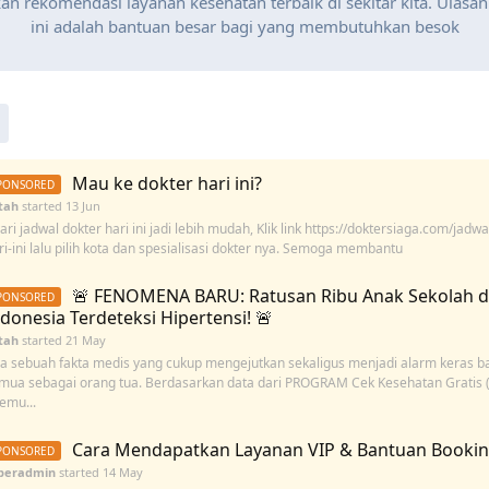
n rekomendasi layanan kesehatan terbaik di sekitar kita. Ulasan
ini adalah bantuan besar bagi yang membutuhkan besok
Mau ke dokter hari ini?
tah
started
13 Jun
ari jadwal dokter hari ini jadi lebih mudah, Klik link https://doktersiaga.com/jadwa
ri-ini lalu pilih kota dan spesialisasi dokter nya. Semoga membantu
🚨 FENOMENA BARU: Ratusan Ribu Anak Sekolah d
ndonesia Terdeteksi Hipertensi! 🚨
tah
started
21 May
a sebuah fakta medis yang cukup mengejutkan sekaligus menjadi alarm keras ba
mua sebagai orang tua. Berdasarkan data dari PROGRAM Cek Kesehatan Gratis 
temu...
Cara Mendapatkan Layanan VIP & Bantuan Bookin
peradmin
started
14 May