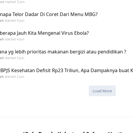
ico
replied
5 Jun
napa Telor Dadar Di Coret Dari Menu MBG?
tah
started
4 Jun
berapa Jauh Kita Mengenal Virus Ebola?
tah
started
4 Jun
na yg lebih prioritas makanan bergizi atau pendidikan ?
tah
started
3 Jun
 BPJS Kesehatan Defisit Rp23 Triliun, Apa Dampaknya buat K
tah
started
2 Jun
Load More