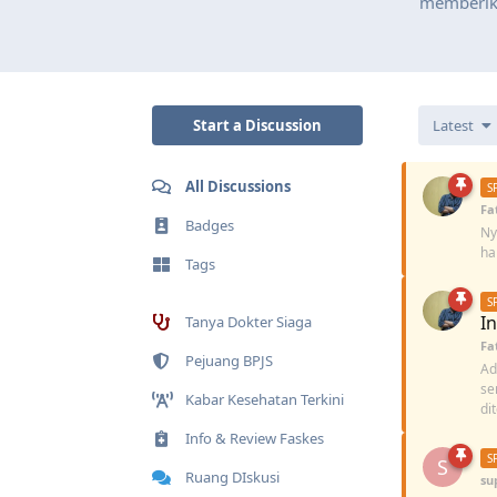
memberika
Start a Discussion
Latest
All Discussions
Fa
Badges
Ny
ha
Tags
I
Tanya Dokter Siaga
Fa
Pejuang BPJS
Ad
se
Kabar Kesehatan Terkini
di
Info & Review Faskes
S
Ruang DIskusi
su