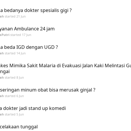
a bedanya dokter spesialis gigi ?
tah
started
21 Jun
yanan Ambulance 24 jam
aPutri
started
17 Jun
a beda IGD dengan UGD ?
tah
started
14 Jun
kes Mimika Sakit Malaria di Evakuasi Jalan Kaki Melintasi 
ngai
tah
started
8 Jun
seringan minum obat bisa merusak ginjal ?
tah
started
6 Jun
ka dokter jadi stand up komedi
tah
started
5 Jun
celakaan tunggal