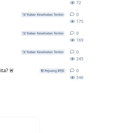
72
0
0
replies
Kabar Kesehatan Terkini
175
0
0
replies
Kabar Kesehatan Terkini
169
0
0
replies
Kabar Kesehatan Terkini
245
ita? 🚨
0
0
replies
Pejuang BPJS
546