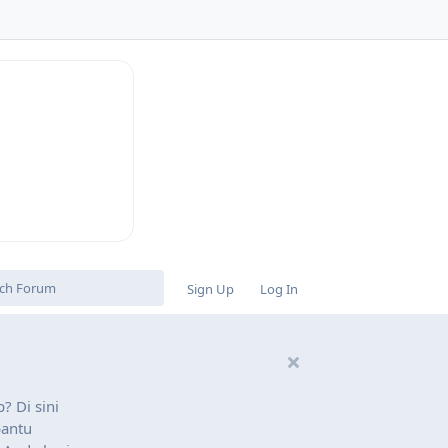
n
Sign Up
Log In
? Di sini
bantu