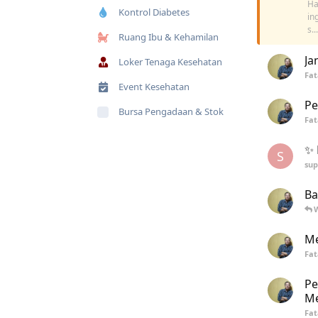
Ha
Kontrol Diabetes
in
s...
Ruang Ibu & Kehamilan
Ja
Loker Tenaga Kesehatan
Fa
Event Kesehatan
Pe
Bursa Pengadaan & Stok
Fa
✨ 
S
su
Ba
Me
Fa
Pe
Me
Fa