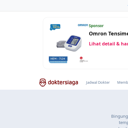
Sponsor
Omron Tensime
Lihat detail & h
Jadwal Dokter
Membe
Bingung 
temp