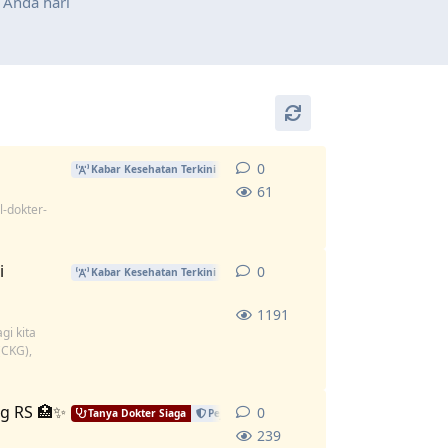
 Anda hari
0
0
replies
Kabar Kesehatan Terkini
61
l-dokter-
i
0
0
replies
Kabar Kesehatan Terkini
1191
gi kita
(CKG),
g RS 🏥✨
0
0
replies
Tanya Dokter Siaga
Pejuang BPJS
Kabar Kesehatan Terkini
239