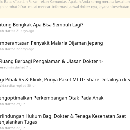
lo Bapak/Ibu dan Rekan-rekan Komunitas, Apakah Anda sering merasa kesulitan
gin berobat ? Dari mulai mencari informasi jadwal dokter nya, layanan kesehatan
ntung Bengkak Apa Bisa Sembuh Lagi?
tah
started
21 days ago
mberantasan Penyakit Malaria Dijaman Jepang
tah
started
22 days ago
Ruang Berbagi Pengalaman & Ulasan Dokter ✨
peradmin
started
7 Jul
gi Pihak RS & Klinik, Punya Paket MCU? Share Detailnya di S
Widaatika
replied
30 Jun
ngoptimalkan Perkembangan Otak Pada Anak
tah
started
29 Jun
rlindungan Hukum Bagi Dokter & Tenaga Kesehatan Saat
njalankan Tugas
tah
started
27 Jun