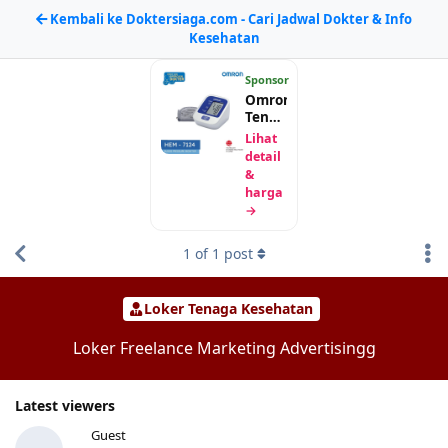
Kembali ke Doktersiaga.com - Cari Jadwal Dokter & Info
Kesehatan
Sponsor
Omron
Tensimeter
Digital
Lihat
HEM-
detail
7124
&
harga
→
1
of
1
post
Loker Tenaga Kesehatan
Loker Freelance Marketing Advertisingg
Latest viewers
Guest