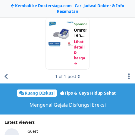
Kembali ke Doktersiaga.com - Cari Jadwal Dokter & Info
Kesehatan
Sponsor
Omron
Tensimeter
Digital
Lihat
HEM-
detail
7124
&
harga
→
1
of
1
post
Ruang DIskusi
Tips & Gaya Hidup Sehat
Mengenal Gejala Disfungsi Ereksi
Latest viewers
Guest