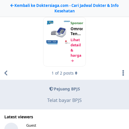
Kembali ke Doktersiaga.com - Cari Jadwal Dokter & Info
Kesehatan
Sponsor
Omron
Tensimeter
Digital
Lihat
HEM-
detail
7124
&
harga
→
1
of
2
posts
Pejuang BPJS
Telat bayar BPJS
Latest viewers
Guest