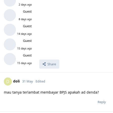
2 days ago
Guest
8 days ago
Guest
14 days ago
Guest
15 days ago
Guest
15 days ago
Share
doli
D
31 May
Edited
mau tanya terlambat membayar BPJS apakah ad denda?
Reply