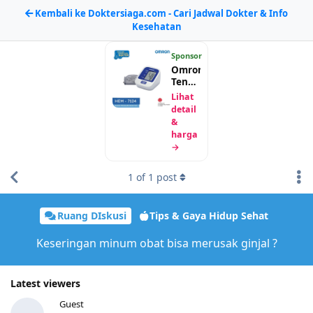
Kembali ke Doktersiaga.com - Cari Jadwal Dokter & Info
Kesehatan
Sponsor
Omron
Tensimeter
Digital
Lihat
HEM-
detail
7124
&
harga
→
1
of
1
post
Ruang DIskusi
Tips & Gaya Hidup Sehat
Keseringan minum obat bisa merusak ginjal ?
Latest viewers
Guest