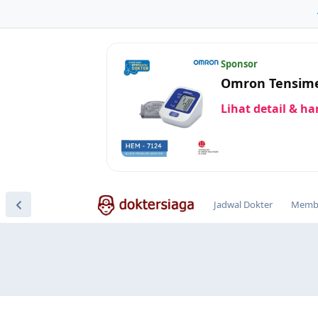
Sponsor
Omron Tensime
Lihat detail & h
Jadwal Dokter
Membe