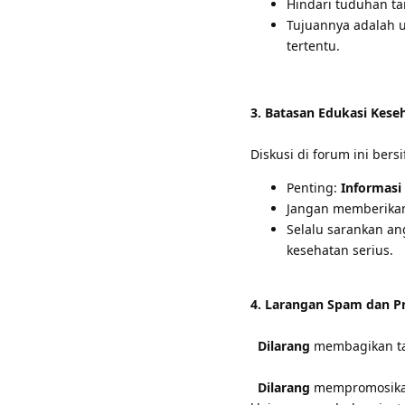
Hindari tuduhan ta
Tujuannya adalah 
tertentu.
3. Batasan Edukasi Kese
Diskusi di forum ini be
Penting:
Informasi
Jangan memberikan 
Selalu sarankan an
kesehatan serius.
4. Larangan Spam dan Pr
Dilarang
membagikan taut
Dilarang
mempromosikan 