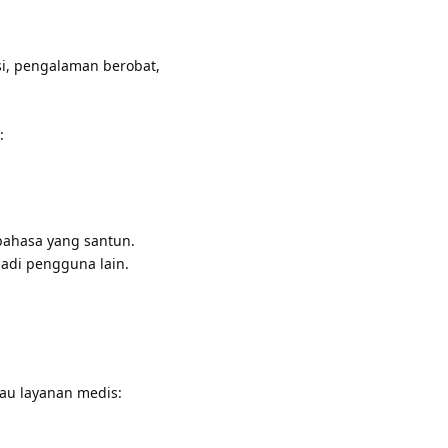
si, pengalaman berobat,
:
bahasa yang santun.
adi pengguna lain.
tau layanan medis: