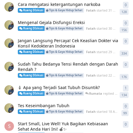
Cara mengatasi ketergantungan narkoba
0
0
re
Fatah
started
31 May
Ruang DIskusi
Tips & Gaya Hidup Sehat
128
Mengenal Gejala Disfungsi Ereksi
0
0
re
Fatah
started
30 May
Ruang DIskusi
Tips & Gaya Hidup Sehat
156
Jangan Langsung Percaya! Cek Keaslian Dokter via
0
0
re
Konsil Kedokteran Indonesia
Fatah
started
29 May
Ruang DIskusi
Tips & Gaya Hidup Sehat
334
Sudah Tahu Bedanya Tensi Rendah dengan Darah
0
0
re
Rendah ?
Fatah
started
22 May
Ruang DIskusi
Tips & Gaya Hidup Sehat
176
💉 Apa yang Terjadi Saat Tubuh Disuntik?
1
1
re
Rumata
replied
18 May
Ruang DIskusi
Tips & Gaya Hidup Sehat
134
Tes Keseimbangan Tubuh
0
0
re
Fatah
started
18 Apr
Ruang DIskusi
Tips & Gaya Hidup Sehat
99
Start Small, Live Well! Yuk Bagikan Kebiasaan
0
0
re
S
Sehat Anda Hari Ini! 🍎✨