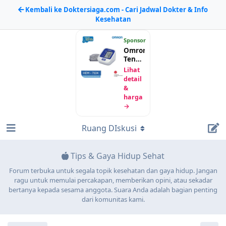
Kembali ke Doktersiaga.com - Cari Jadwal Dokter & Info
Kesehatan
Sponsor
Omron
Tensimeter
Digital
Lihat
HEM-
detail
7124
&
harga
→
Ruang DIskusi
Tips & Gaya Hidup Sehat
Forum terbuka untuk segala topik kesehatan dan gaya hidup. Jangan
ragu untuk memulai percakapan, memberikan opini, atau sekadar
bertanya kepada sesama anggota. Suara Anda adalah bagian penting
dari komunitas kami.