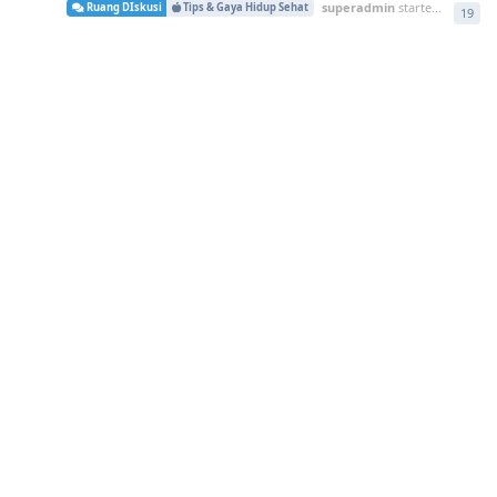
superadmin
started
16 Apr
Ruang DIskusi
Tips & Gaya Hidup Sehat
19