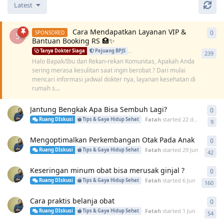
Latest
Cara Mendapatkan Layanan VIP &
0
0
re
S
Bantuan Booking RS 🏥✨
Tanya Dokter Siaga
Pejuang BPJS
Kabar Kesehatan Terkini
Info & R
239
Halo Bapak/Ibu dan Rekan-rekan Komunitas, Apakah Anda
sering merasa kesulitan saat ingin berobat ? Dari mulai
mencari informasi jadwal dokter nya, layanan kesehatan di
rumah s...
Jantung Bengkak Apa Bisa Sembuh Lagi?
0
0
re
Fatah
started
22 days ago
Ruang DIskusi
Tips & Gaya Hidup Sehat
9
Mengoptimalkan Perkembangan Otak Pada Anak
0
0
re
Fatah
started
29 Jun
Ruang DIskusi
Tips & Gaya Hidup Sehat
42
Keseringan minum obat bisa merusak ginjal ?
0
0
re
Fatah
started
6 Jun
Ruang DIskusi
Tips & Gaya Hidup Sehat
160
Cara praktis belanja obat
0
0
re
Fatah
started
1 Jun
Ruang DIskusi
Tips & Gaya Hidup Sehat
54